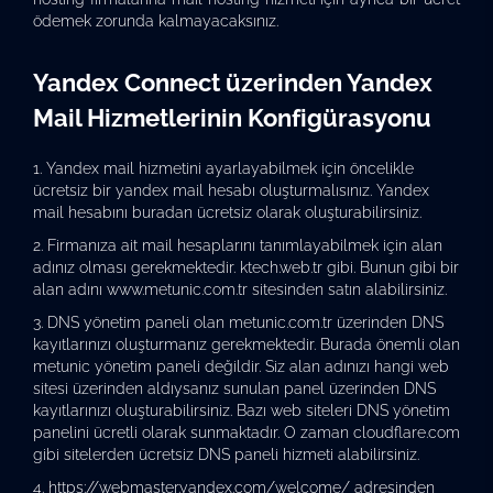
ödemek zorunda kalmayacaksınız.
Yandex Connect üzerinden Yandex
Mail Hizmetlerinin Konfigürasyonu
Yandex mail hizmetini ayarlayabilmek için öncelikle
ücretsiz bir yandex mail hesabı oluşturmalısınız. Yandex
mail hesabını
buradan
ücretsiz olarak oluşturabilirsiniz.
Firmanıza ait mail hesaplarını tanımlayabilmek için alan
adınız olması gerekmektedir.
ktech.web.tr
gibi. Bunun gibi bir
alan adını
www.metunic.com.tr
sitesinden satın alabilirsiniz.
DNS yönetim paneli olan metunic.com.tr üzerinden DNS
kayıtlarınızı oluşturmanız gerekmektedir. Burada önemli olan
metunic yönetim paneli değildir. Siz alan adınızı hangi web
sitesi üzerinden aldıysanız sunulan panel üzerinden DNS
kayıtlarınızı oluşturabilirsiniz. Bazı web siteleri DNS yönetim
panelini ücretli olarak sunmaktadır. O zaman cloudflare.com
gibi sitelerden ücretsiz DNS paneli hizmeti alabilirsiniz.
https://webmaster.yandex.com/welcome/
adresinden