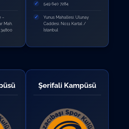
549 640 7284
e –
Yunus Mahallesi. Ulunay
ar Mah.
Caddesi. No:11 Kartal /
1 34800
İstanbul
püsü
Şerifali Kampüsü