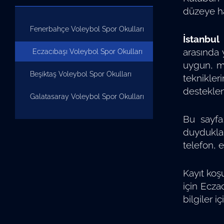
düzeye ha
Fenerbahçe Voleybol Spor Okulları
İstanbul
arasında 
Eczacıbaşı Voleybol Spor Okulları
uygun, m
Beşiktaş Voleybol Spor Okulları
teknikler
desteklen
Galatasaray Voleybol Spor Okulları
Bu sayf
duydukla
telefon, e
Kayıt koş
için Ecza
bilgiler i