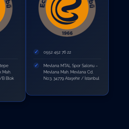
0552 452 76 22
ltepe
Mevlana MTAL Spor Salonu –
k Mah.
Mevlana Mah. Mevlana Cd.
A/B Blok
No:3. 34779 Ataşehir / İstanbul