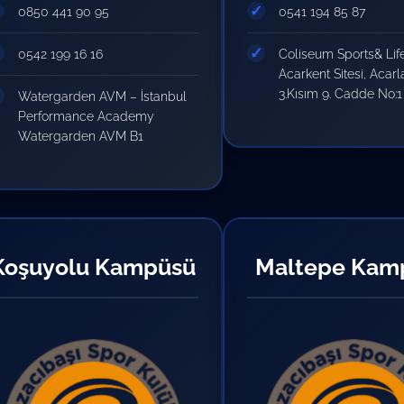
0850 441 90 95
0541 194 85 87
0542 199 16 16
Coliseum Sports& Lif
Acarkent Sitesi, Acarl
3.Kısım 9. Cadde No:
Watergarden AVM – İstanbul
Performance Academy
Watergarden AVM B1
Koşuyolu Kampüsü
Maltepe Kam