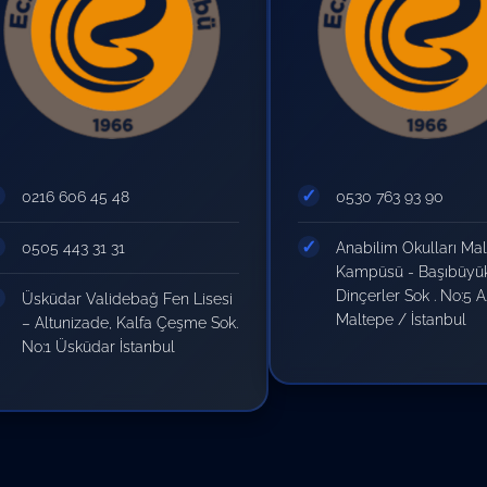
0216 606 45 48
0530 763 93 90
0505 443 31 31
Anabilim Okulları Ma
Kampüsü - Başıbüyü
Dinçerler Sok . No:5 
Üsküdar Validebağ Fen Lisesi
Maltepe / İstanbul
– Altunizade, Kalfa Çeşme Sok.
No:1 Üsküdar İstanbul