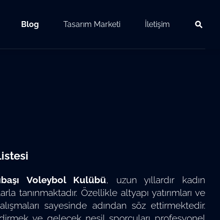
Blog
Tasarım Marketi
İletişim
istesi
ıbaşı Voleybol Kulübü
, uzun yıllardır kadın
rla tanınmaktadır. Özellikle altyapı yatırımları ve
alışmaları sayesinde adından söz ettirmektedir.
vdirmek ve gelecek nesil sporcuları profesyonel