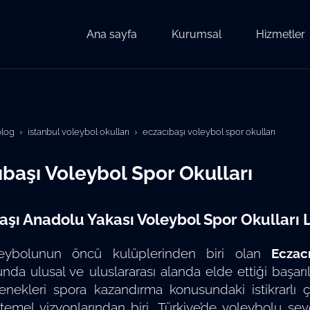
Ana sayfa
Kurumsal
Hizmetler
blog
i̇stanbul voleybol okulları
eczacıbaşı voleybol spor okulları
başı Voleybol Spor Okulları
aşı Anadolu Yakası Voleybol Spor Okulları L
leybolunun öncü kulüplerinden biri olan
Eczac
nda ulusal ve uluslararası alanda elde ettiği başarıla
nekleri spora kazandırma konusundaki istikrarlı ç
emel vizyonlarından biri, Türkiye’de voleybolu se