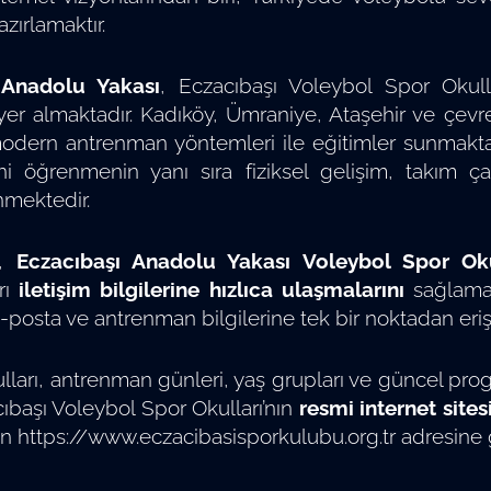
zırlamaktır.
 Anadolu Yakası
, Eczacıbaşı Voleybol Spor Okulla
yer almaktadır. Kadıköy, Ümraniye, Ataşehir ve çevre
odern antrenman yöntemleri ile eğitimler sunmaktad
ini öğrenmenin yanı sıra fiziksel gelişim, takım ç
mektedir.
a,
Eczacıbaşı Anadolu Yakası Voleybol Spor Oku
rı
iletişim bilgilerine hızlıca ulaşmalarını
sağlamak
-posta ve antrenman bilgilerine tek bir noktadan erişe
ulları, antrenman günleri, yaş grupları ve güncel pro
cıbaşı Voleybol Spor Okulları’nın
resmi internet sites
çin
https://www.eczacibasisporkulubu.org.tr
adresine g