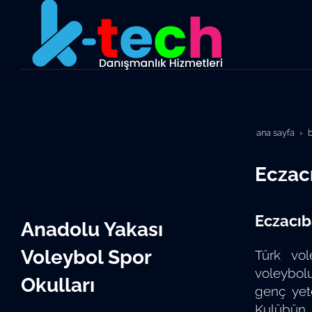
ana sayfa
Eczacı
Eczacıb
Anadolu Yakası
Voleybol Spor
Türk vo
voleybolu
Okulları
genç yete
Kulübün t