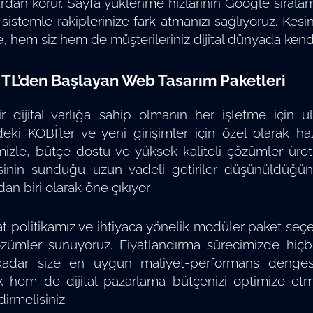
ardan korur. Sayfa yüklenme hızlarının Google sıralama
sistemle rakiplerinize fark atmanızı sağlıyoruz. Kesin
, hem siz hem de müşterileriniz dijital dünyada ken
 TL’den Başlayan Web Tasarım Paketleri
bir dijital varlığa sahip olmanın her işletme için u
eki KOBİ’ler ve yeni girişimler için özel olarak 
mizle, bütçe dostu ve yüksek kaliteli çözümler üret
sinin sunduğu uzun vadeli getiriler düşünüldüğünd
dan biri olarak öne çıkıyor.
yat politikamız ve ihtiyaca yönelik modüler paket seç
ümler sunuyoruz. Fiyatlandırma sürecimizde hiçbir
adar size en uygun maliyet-performans dengesi
 hem de dijital pazarlama bütçenizi optimize etm
irmelisiniz.