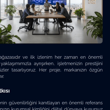
mağazasıdır ve ilk izlenim her zaman en önemli
aklaşımımızla ayrışırken, işletmenizin prestijini
zler tasarlıyoruz. Her proje, markanızın özgün
ır.
kısı
in güvenilirliğini kanıtlayan en önemli referans
nızın kurumsal kimliğini dijital dünyaya kusursuz