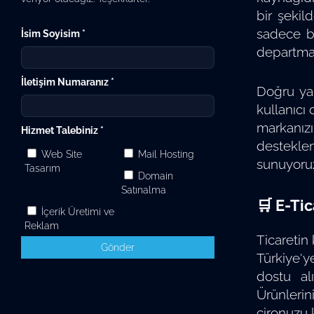
bir şekil
sadece bi
İsim Soyisim *
departmanı
İletişim Numaranız *
Doğru yap
kullanıcı 
markanızı
Hizmet Talebiniz *
desteklen
Web Site
Mail Hosting
sunuyoru
Tasarım
Domain
Satınalma
🛒 E-Tic
İçerik Üretimi ve
Reklam
Ticaretin 
Gönder
Türkiye'y
dostu alı
Ürünlerin
cironuzu 