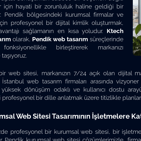
r için hayati bir zorunluluk haline geldiği bir
. Pendik bölgesindeki kurumsal firmalar ve
için profesyonel bir dijital kimlik oluşturmak,
avantajı sağlamanın en kısa yoludur.
Ktech
arım
olarak,
Pendik web tasarım
süreçlerinde
 fonksiyonellikle birleştirerek markanızı
taşıyoruz.
ir web sitesi, markanızın 7/24 açık olan dijital 
 İstanbul web tasarım firmaları arasında vizyoner y
k, yüksek dönüşüm odaklı ve kullanıcı dostu arayü
 profesyonel bir dille anlatmak üzere titizlikle planlan
msal Web Sitesi Tasarımının İşletmelere Kat
 profesyonel bir kurumsal web sitesi, bir işletmen
r. Pendik kurumsal web sitesi çözümlerimizle, firma