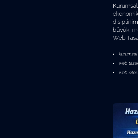
Kurumsal
ekonomik 
disiplini
büyük mot
Web Tasar
kurumsal 
web tasar
web sitesi