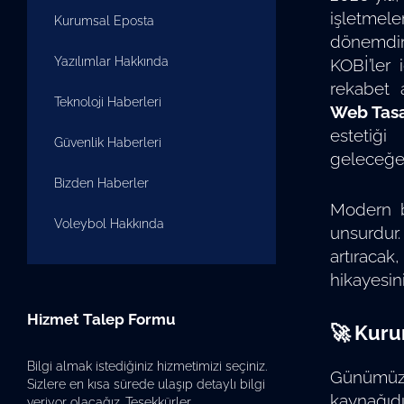
işletmele
Kurumsal Eposta
dönemdir
Yazılımlar Hakkında
KOBİ’ler 
rekabet 
Teknoloji Haberleri
Web Tas
estetiği
Güvenlik Haberleri
geleceğe 
Bizden Haberler
Modern b
Voleybol Hakkında
unsurdur.
artıraca
hikayesini
Hizmet Talep Formu
🚀 Kuru
Bilgi almak istediğiniz hizmetimizi seçiniz.
Günümüzde
Sizlere en kısa sürede ulaşıp detaylı bilgi
kaynağıdı
veriyor olacağız. Teşekkürler.