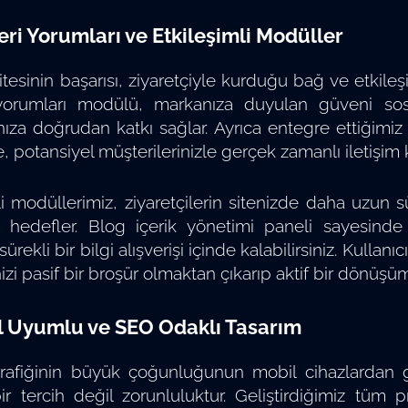
eri Yorumları ve Etkileşimli Modüller
itesinin başarısı, ziyaretçiyle kurduğu bağ ve etkileş
yorumları modülü, markanıza duyulan güveni sosyal
za doğrudan katkı sağlar. Ayrıca entegre ettiğimiz 
, potansiyel müşterilerinizle gerçek zamanlı iletişim
li modüllerimiz, ziyaretçilerin sitenizde daha uzun s
 hedefler. Blog içerik yönetimi paneli sayesinde se
 sürekli bir bilgi alışverişi içinde kalabilirsiniz. Kull
izi pasif bir broşür olmaktan çıkarıp aktif bir dönüş
l Uyumlu ve SEO Odaklı Tasarım
 trafiğinin büyük çoğunluğunun mobil cihazlardan
ir tercih değil zorunluluktur. Geliştirdiğimiz tüm pr