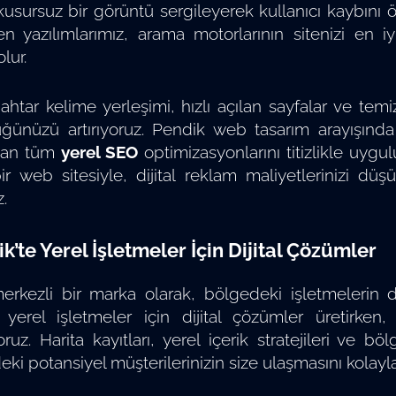
usursuz bir görüntü sergileyerek kullanıcı kaybını 
en yazılımlarımız, arama motorlarının sitenizi en i
lur.
htar kelime yerleşimi, hızlı açılan sayfalar ve tem
ğünüzü artırıyoruz. Pendik web tasarım arayışında o
olan tüm
yerel SEO
optimizasyonlarını titizlikle uygu
ir web sitesiyle, dijital reklam maliyetlerinizi d
.
k’te Yerel İşletmeler İçin Dijital Çözümler
rkezli bir marka olarak, bölgedeki işletmelerin din
 yerel işletmeler için dijital çözümler üretirken,
iyoruz. Harita kayıtları, yerel içerik stratejileri ve
ki potansiyel müşterilerinizin size ulaşmasını kolayla