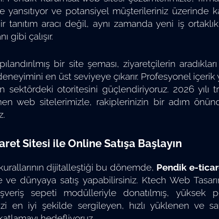
de yansıtıyor ve potansiyel müşterileriniz üzerinde ka
r tanıtım aracı değil, aynı zamanda yeni iş ortaklıkl
 gibi çalışır.
ılandırılmış bir site şeması, ziyaretçilerin aradıklar
deneyimini en üst seviyeye çıkarır. Profesyonel içerik
n sektördeki otoritesini güçlendiriyoruz. 2026 yılı
en web sitelerimizle, rakiplerinizin bir adım önün
z.
aret Sitesi ile Online Satışa Başlayın
kurallarının dijitalleştiği bu dönemde,
Pendik e-ticare
e ve dünyaya satış yapabilirsiniz. Ktech Web Tasar
şveriş sepeti modülleriyle donatılmış, yüksek perf
izi en iyi şekilde sergileyen, hızlı yüklenen ve s
katlamayı hedefliyoruz.