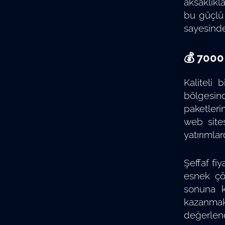
aksaklıkl
bu güçlü 
sayesinde
💰 7000
Kaliteli 
bölgesind
paketleri
web site
yatırımlar
Şeffaf fi
esnek çöz
sonuna k
kazanmak
değerlend