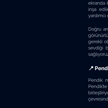
ekranda k
inşa edil
yardımcı o
Doğru ana
görünürlü
gerekli 
sevdiği b
sağlıyoruz
📍 Pendi
Pendik me
Pendik’te
birleştir
çevresinde