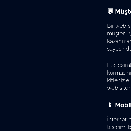
💬 Müşt
Bir web s
müşteri 
kazanmanı
sayesinde
Etkileşim
kurmasını
kitlenizle
web siten
📱 Mobi
İnternet
tasarım b