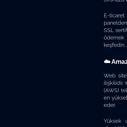
E-ticaret
panelden 
SSL serti
ödemek y
keşfedin.
☁️ Amazo
Web site
ilişkili
(AWS) tek
en yüksek
eder.
Yüksek u