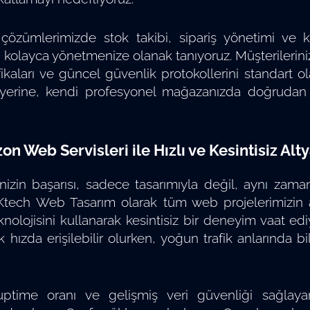
 çözümlerimizde stok takibi, sipariş yönetimi ve k
kolayca yönetmenize olanak tanıyoruz. Müşterilerinizi
fikaları ve güncel güvenlik protokollerini standart o
erine, kendi profesyonel mağazanızda doğrudan sa
n Web Servisleri ile Hızlı ve Kesintisiz Alt
nizin başarısı, sadece tasarımıyla değil, aynı za
dir. Ktech Web Tasarım olarak tüm web projelerimiz
nolojisini kullanarak kesintisiz bir deneyim vaat e
 hızda erişilebilir olurken, yoğun trafik anlarınd
ptime oranı ve gelişmiş veri güvenliği sağlayan 