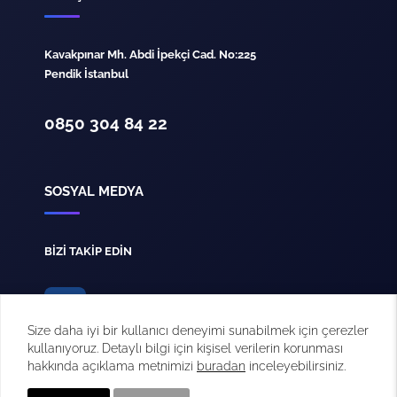
Kavakpınar Mh. Abdi İpekçi Cad. No:225
Pendik İstanbul
0850 304 84 22
SOSYAL MEDYA
BİZİ TAKİP EDİN
Size daha iyi bir kullanıcı deneyimi sunabilmek için çerezler
kullanıyoruz. Detaylı bilgi için kişisel verilerin korunması
hakkında açıklama metnimizi
buradan
inceleyebilirsiniz.