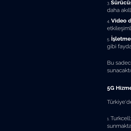
Sürücüs
daha akıl
Video d
etkileşim
İşletme
gibi fayda
Bu sadece
sunacaktır
5G Hizme
Türkiye'd
Turkcell
sunmaktad