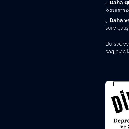
Daha gü
korunması
Daha ve
süre çalış
Bu sadece 
sağlayıcıl