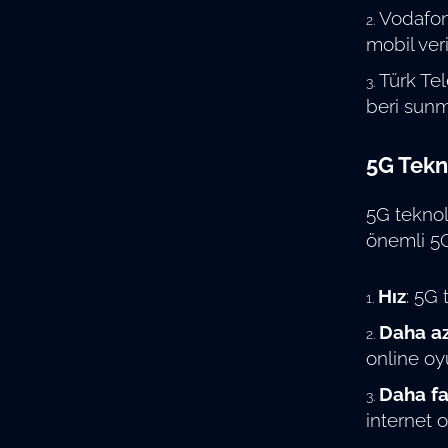
Vodafon
mobil veri
Türk Tel
beri sunm
5G Tekn
5G teknolo
önemli 5G 
Hız
: 5G 
Daha a
online oy
Daha fa
internet o