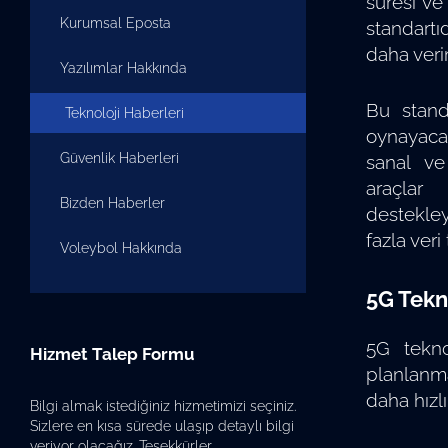
süresi ve
Kurumsal Eposta
standartı
daha veri
Yazılımlar Hakkında
Bu standa
Teknoloji Haberleri
oynayacak
Güvenlik Haberleri
sanal ve
araçlar
Bizden Haberler
destekley
fazla veri
Voleybol Hakkında
5G Tekno
5G tekno
Hizmet Talep Formu
planlanmak
daha hızlı
Bilgi almak istediğiniz hizmetimizi seçiniz.
Sizlere en kısa sürede ulaşıp detaylı bilgi
veriyor olacağız. Teşekkürler.