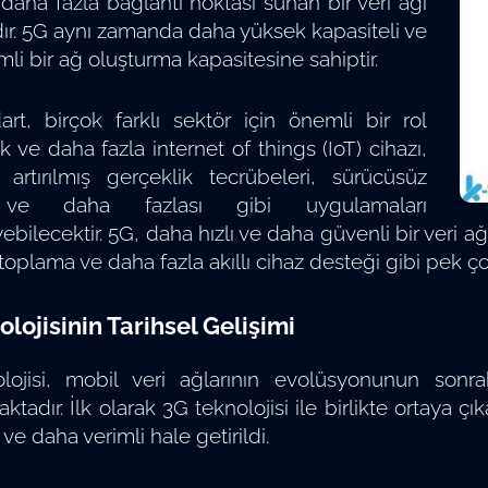
 daha fazla bağlantı noktası sunan bir veri ağı
dır. 5G aynı zamanda daha yüksek kapasiteli ve
mli bir ağ oluşturma kapasitesine sahiptir.
rt, birçok farklı sektör için önemli bir rol
 ve daha fazla internet of things (IoT) cihazı,
 artırılmış gerçeklik tecrübeleri, sürücüsüz
 ve daha fazlası gibi uygulamaları
ebilecektir. 5G, daha hızlı ve daha güvenli bir veri a
 toplama ve daha fazla akıllı cihaz desteği gibi pek ç
lojisinin Tarihsel Gelişimi
lojisi, mobil veri ağlarının evolüsyonunun sonrak
tadır. İlk olarak 3G teknolojisi ile birlikte ortaya çı
 ve daha verimli hale getirildi.