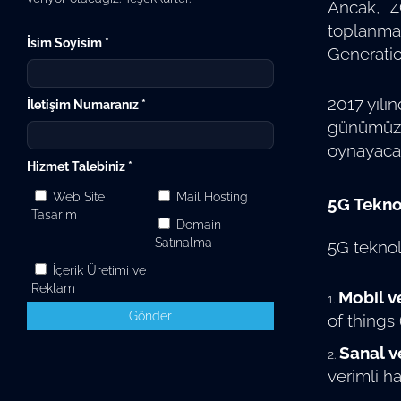
Ancak, 4G
toplanma
İsim Soyisim *
Generation
2017 yılın
İletişim Numaranız *
günümüzd
oynayacak
Hizmet Talebiniz *
Web Site
Mail Hosting
5G Teknol
Tasarım
Domain
Satınalma
5G teknol
İçerik Üretimi ve
Reklam
Mobil ve
Gönder
of things
Sanal ve
verimli h