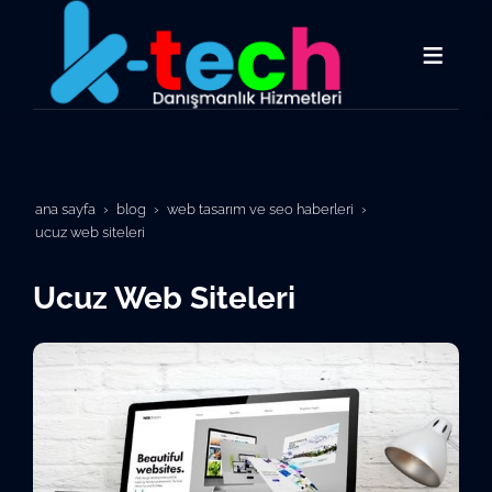
ana sayfa
blog
web tasarım ve seo haberleri
ucuz web siteleri
Ucuz Web Siteleri