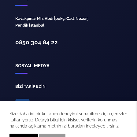
Kavakpınar Mh. Abdi İpekçi Cad. No:225
Pendik İstanbul
0850 304 84 22
SOSYAL MEDYA
BİZİ TAKİP EDİN
Size daha iyi bir kullanıcı deneyimi sunabilmek için çerezler
kullanıyoruz. Detaylı bilgi için kişisel verilerin korunması
hakkında açıklama metnimizi
buradan
inceleyebilirsiniz.