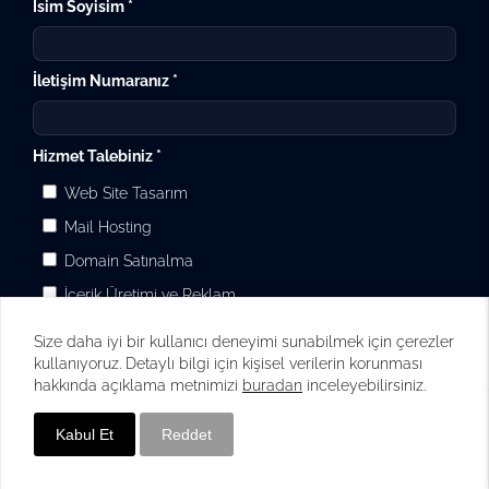
İsim Soyisim *
İletişim Numaranız *
Hizmet Talebiniz *
Web Site Tasarım
Mail Hosting
Domain Satınalma
İçerik Üretimi ve Reklam
Gönder
Size daha iyi bir kullanıcı deneyimi sunabilmek için çerezler
kullanıyoruz. Detaylı bilgi için kişisel verilerin korunması
hakkında açıklama metnimizi
buradan
inceleyebilirsiniz.
Kabul Et
Reddet
İletişime Geçin
Whatsapp İletişim
KURUMSAL