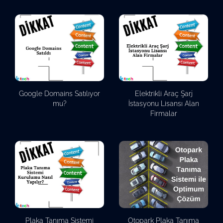
Google Domains Satılıyor
Elektrikli Araç Şarj
mu?
İstasyonu Lisansı Alan
Firmalar
Plaka Tanıma Sistemi
Otopark Plaka Tanıma